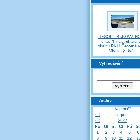
RESORT BUKOVÁ H
s.r.o. "Infrastruktura 
lokalitu RI-11 Červená 
Mlýnický Dvůr"
Vyhledávání
Archiv
Kalendář
<<
srpen
<<
2022
Po
Út
St
Čt
Pá
S
1
2
3
4
5
6
8
9
10
11
12
1