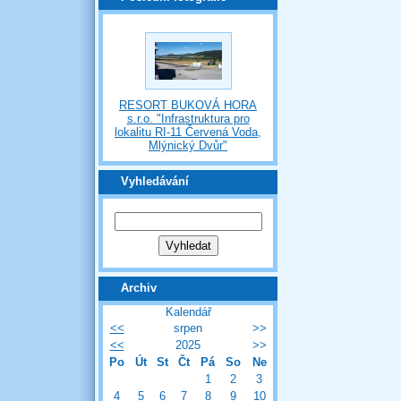
RESORT BUKOVÁ HORA
s.r.o. "Infrastruktura pro
lokalitu RI-11 Červená Voda,
Mlýnický Dvůr"
Vyhledávání
Archiv
Kalendář
<<
srpen
>>
<<
2025
>>
Po
Út
St
Čt
Pá
So
Ne
1
2
3
4
5
6
7
8
9
10