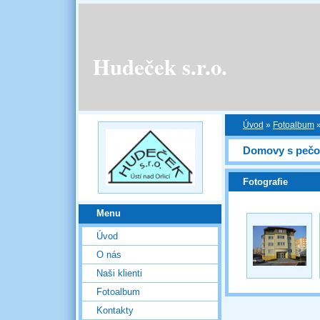
Hudeček s.r.o.
Úvod
»
Fotoalbum
Domovy s pečov
Fotografie
Menu
Úvod
O nás
Naši klienti
Fotoalbum
Kontakty