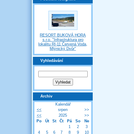
RESORT BUKOVÁ HORA
s.r.o. "Infrastruktura pro
lokalitu RI-11 Červená Voda,
Mlýnický Dvůr"
Vyhledávání
Archiv
Kalendář
<<
srpen
>>
<<
2025
>>
Po
Út
St
Čt
Pá
So
Ne
1
2
3
4
5
6
7
8
9
10