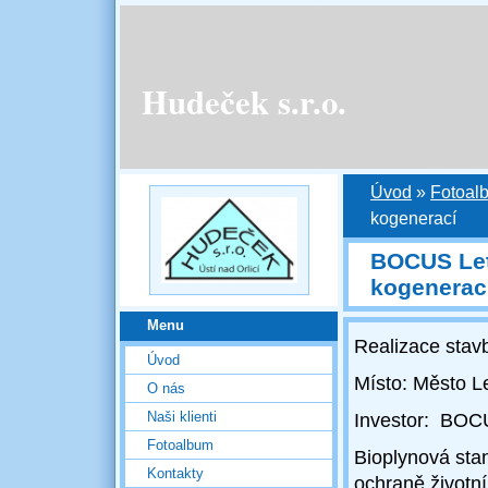
Hudeček s.r.o.
Úvod
»
Fotoal
kogenerací
BOCUS Let
kogenerac
Menu
Realizace stav
Úvod
Místo: Město L
O nás
Naši klienti
Investor: BOCU
Fotoalbum
Bioplynová stan
Kontakty
ochraně životní