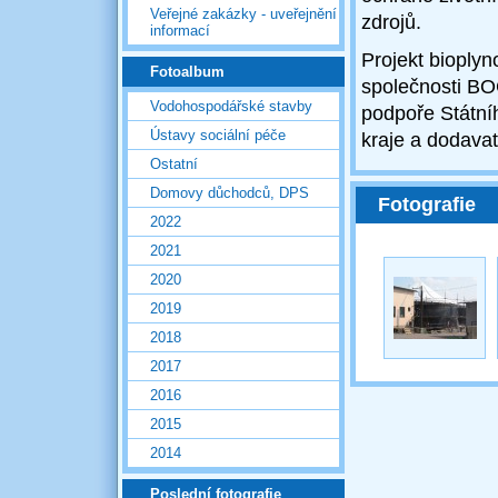
Veřejné zakázky - uveřejnění
zdrojů.
informací
Projekt bioplyn
Fotoalbum
společnosti BOC
Vodohospodářské stavby
podpoře Státní
Ústavy sociální péče
kraje a dodava
Ostatní
Domovy důchodců, DPS
Fotografie
2022
2021
2020
2019
2018
2017
2016
2015
2014
Poslední fotografie