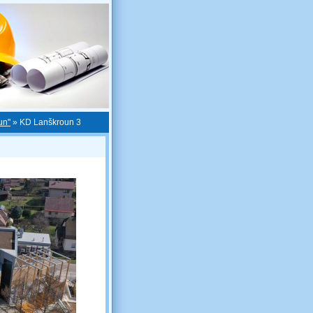
un"
»
KD Lanškroun 3