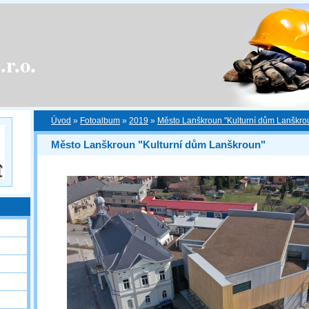
r.o.
Úvod
»
Fotoalbum
»
2019
»
Město Lanškroun "Kulturní dům Lanškro
Město Lanškroun "Kulturní dům Lanškroun"