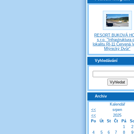
RESORT BUKOVÁ H
s.r.o. "Infrastruktura 
lokalitu RI-11 Červená 
Mlýnický Dvůr"
Vyhledávání
Archiv
Kalendář
<<
srpen
<<
2025
Po
Út
St
Čt
Pá
S
1
2
4
5
6
7
8
9