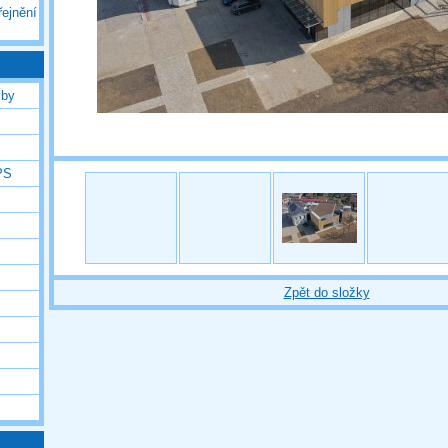
řejnění
vby
PS
Zpět do složky