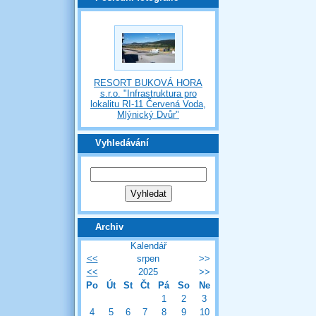
RESORT BUKOVÁ HORA
s.r.o. "Infrastruktura pro
lokalitu RI-11 Červená Voda,
Mlýnický Dvůr"
Vyhledávání
Archiv
Kalendář
<<
srpen
>>
<<
2025
>>
Po
Út
St
Čt
Pá
So
Ne
1
2
3
4
5
6
7
8
9
10