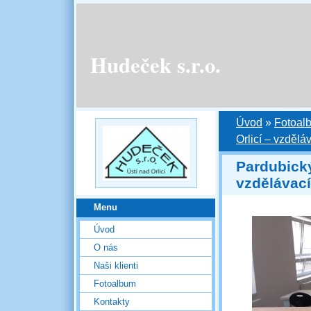
Hudeček s.r.o.
Úvod
»
Fotoal
Orlicí – vzdělá
Pardubický
vzdělávací
Menu
Úvod
O nás
Naši klienti
Fotoalbum
Kontakty